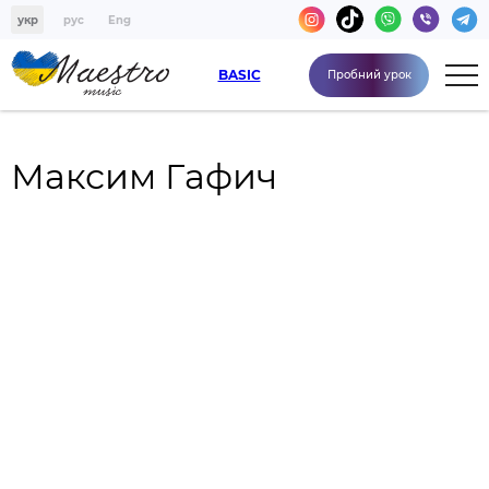
укр
рус
Eng
BASIC
Пробний урок
Максим Гафич