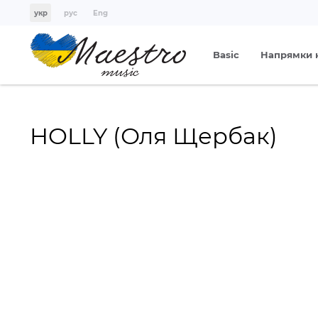
укр
рус
Eng
Basic
Напрямки 
HOLLY (Оля Щербак)