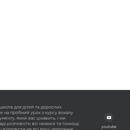
школа для дітей та дорослих.
е на пробний урок з курсу вокалу
ументу, який вас цікавить, і ми
аді розповісти всі нюанси та тонкощі
youtube
і відповісти на всі ваші запитання.