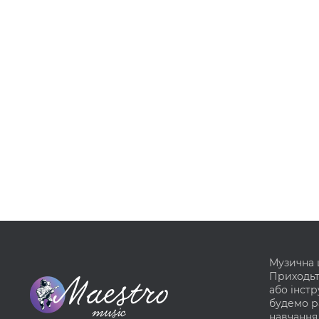
Музична 
Приходьт
або інстр
будемо р
навчання 