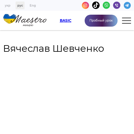
укр
рус
Eng
BASIC
Пробный урок
Вячеслав Шевченко