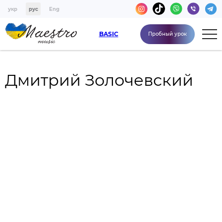
укр
рус
Eng
BASIC
Пробный урок
Дмитрий Золочевский